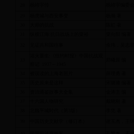
28
杨靖宇传
杨靖宇编委会
29
杨虎城与西安事变
杨瀚 著
30
大师的抗战
陈虹 著
31
纵横江海
:
抗日战场上的粟裕
粟向阳 编著
32
见证共和国往事
余玮，吴志菲
浴火重生
:
《纽约时报》中国抗战观
33
郑曦原 编
察记
1937
～
1945
34
被误读的上海老照片
薛理勇 著
35
历史原来是这样
宋璐璐 编著
36
资治通鉴故事大全集
金涛主 编
37
十六国人物研究
戴晓刚 著
38
北魏平城时代（第
3
版）
李凭 著
39
中国历史文献学（修订本）
谢玉杰，王继
40
民国司法腐败案
孔繁杰，王书