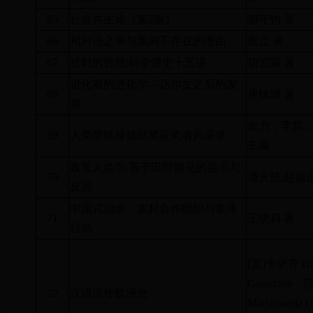
65
社会共生论（第
2
版）
胡守钧 著
66
相对论之争与黑洞不存在的理由
蔡立 著
67
过时的智慧
:
科学通史十五讲
胡翌霖 著
进化着的进化学—达尔文之后的发
68
庚镇城 著
展
金力，李辉
69
人类学终身成就奖获奖者风采录
主编
政策人类学
:
基于田野洞见的启示与
70
潘天舒
,
赵德余
反思
中国式治水：农村合作组织与集体
71
王晓莉 著
行动
[
意
]
卡萨齐
Gi
Casacchia
，
72
汉语流传欧洲史
Mariarosaria G