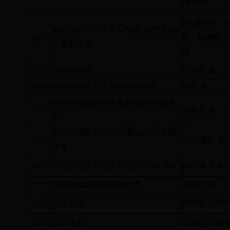
体 策划
[
美
]
赫伯特 
取悦公众：公关之父艾维·李和美国
147
精，顾鹏程
公关发展史
译
148
中国大热点
连玉明 著
149
中国社会主义工业化道路研究
梁孝 著
当代中国组织网络及其控制问题研
150
李勇军 著
究
美德与国家
:
西方传统政治思想专题
151
王乐理等 著
研究
152
中国社会公共安全研究报告
(
第
7
辑
)
杜志淳 主编
153
体制转轨与制度比较研究
刘英主 编
154
社区普法
钱丽君，鲁川
155
社区平安
于跃生，陈国