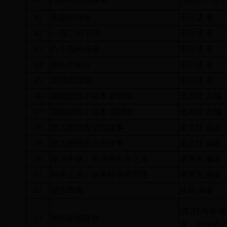
41
亲爱的乌龟
王巨成 著
42
一百二的飞翔
王巨成 著
43
八十四的奇迹
王巨成 著
44
成长的旅行
王巨成 著
45
足球圆溜溜
王巨成 著
46
我的超炫小说本
:
妙鲜派
伍美珍 主编
47
我的超炫小说本
:
愿望派
伍美珍 主编
48
瞪大眼睛看侦探故事
吴文静 编著
49
瞪大眼睛看历史故事
吴文静 编著
50
海洋生物：奇异的生存之道
潘秀英 编著
51
科学之光：探索科学的智慧
潘秀英 编著
52
昆虫奇闻
苏易 编著
[
英
]
托马斯·哈
53
德伯家的苔丝
著；罗锦贤 