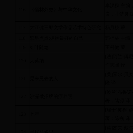
李汉秋 主编
116
《儒林外史》与中华文化
贵，叶楚炎 
117
大江健三郎文学作品艺术特色研究
杨月枝 著
118
繁星点点
:
拥抱最好的自己
郭梓林 主编
119
红叶随笔
王科健 著
[
法
]
阿兰·傅尼
120
大莫纳
许志强 译
[
美
]
索尔·贝娄
121
晃来晃去的人
隆 译
[
波兰
]
布鲁诺
122
沙漏做招牌的疗养院
著；陆源 译
[
瑞士
]
彼得·
123
七年
著；陈巍 译
[
英
]
杰夫·戴尔
124
寻找马洛里