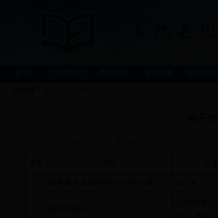
首 页
杭图概况
杭图动态
服务指南
全民阅读
|
|
|
|
当前位置：
首页
>
新书推荐
电子书
发表单位： 发表日期：2018-06-15
序号
书名
作
1
转身遇见幸福的
9
堂心灵修行课
文轩 著
[
苏
]
帕斯捷尔
2
日瓦戈医生
力冈，冀刚 