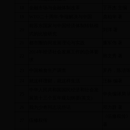
18
金融市场与金融体制改革
丁开杰 主编
19
WTO
二十周年
:
争端解决与中国
龚柏华 著
前苏东国家与中国经济体制转轨模
20
刘洋 著
式的比较研究
21
都市圈协同发展理论与实践
廉军伟 著
2014
年经济社会发展工作的总体要
22
韩文秀 著
求
23
中国粮食生产调查
罗丹，陈洁等
24
就这样理财，就这样生活
汪标 编著
中华人民共和国国民经济和社会发
25
中央编译局 
展第十三个五年规划纲要
(
英文
)
26
我为少奇同志说些话
邓力群 著
《伍修权传
27
伍修权传
著