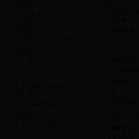
[
英
]
丹尼尔·笛
3
鲁滨逊漂流记
鹿金 译
[
美
]
海明威
4
乞力马扎罗山的雪
(Hemingway,E
汉臻 译
[
俄
]
陀思妥耶
5
白夜
著；荣如德等
[
俄
]
屠格涅夫
6
贵族之家·前夜
译
[
英
]
史蒂文森
7
化身博士·金银岛
译
[
英
]
莎士比亚
8
莎士比亚悲剧
丽娜 改写
[
清
]
刘鹗 著