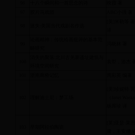
96
十八个瞬间和一首思念的诗
映霞 著
97
胶片马戏团
ABC
小强 著
[
美
]
米勒等 
98
迷失
:
美国当代戏剧名作选
译
论画精神：传统绘画批评的基本范
99
冯晓林 著
畴研究
消失的聚落
:
北川古羌寨遗址建筑与
100
袁犁，游杰 
环境空间研究
101
浙南廊桥记忆
周彩英 编著
[
美
]
珍妮特·
102
理解迪士尼：梦工场
（
Janet Wask
杨席珍 译
[
英
]
亚瑟·莱恩
103
早期阿拉伯陶瓷
庸，王安娜 