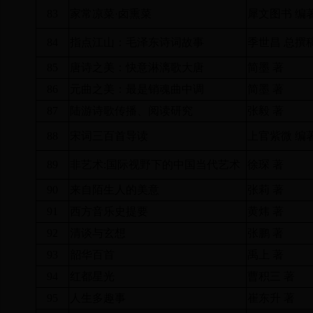
83
家常凉菜·卤熏菜
犀文图书 编
84
指点江山：毛泽东诗词故事
季世昌 总撰
85
唐诗之美：快意淋漓歌大唐
简墨 著
86
元曲之美：最是销魂曲中调
简墨 著
87
陆游诗歌传播、阅读研究
张毅 著
88
宋词三百首导读
上官紫微 编
89
非艺术
:
国际视野下的中国当代艺术
徐琛 著
90
来自陌生人的美意
张莉 著
91
西方音乐史提要
黄炜 著
92
清谈与玄想
张鹏 著
93
韶华百首
禹上 著
94
红都星光
曹积三 著
95
人生多趣事
崔东升 著