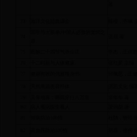
著
73
海洋文化经典译介
陈橙，齐珮 
国学与太极拳
:
中国人必修的文武之
74
蓝晟 著
道
75
图解二十四节气养生法
李杰，王信惠
76
十二时辰与人体健康
张红星 主编
77
健康有效的优雅瘦身书
邱佩思，王健
78
天然果蔬美容纤体
淇思文化 编
79
天界地界：两疆穿行八万里
常年华 著
80
病人看病医生看人
爱玛胡 著
81
胃病防治
100
招
杜鹃，晓玲 
82
高血压防治
100
招
易磊，张伟 