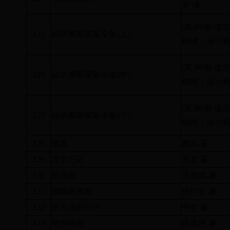
芽 译
[
英
]
柯南·道尔
125
福尔摩斯探案全集
(
上
)
锦镕，涂小榕
[
英
]
柯南·道尔
126
福尔摩斯探案全集
(
中
)
锦镕，涂小榕
[
英
]
柯南·道尔
127
福尔摩斯探案全集
(
下
)
锦镕，涂小榕
128
儒风
晓风 著
129
浮世三记
东君 著
130
桃花眼
余显斌 著
131
婚姻有效期
徐均生 著
132
听见你的心声
中学 著
133
绝对机密
徐全庆 著