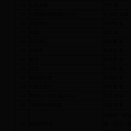
134
上海亲眷
万芊 著
135
中国最好看的微型小说
史为昆 主编
136
大洼深处
高仲恒 著
137
尾骨
国生 著
138
风流帝王
郭久麟 著
139
女袍哥
戴善奎 著
140
蜜月
乔凤琴 著
141
北乡
白锡军 著
142
最好的人生
郑锦杭 著
143
万灵女汉子
罗学蓬 著
144
重庆小小说年选
(2015)
马卫 主编
145
汪曾祺小说精选
汪曾祺 著
张晓华，郭
146
侯光炯画传
编；吴江，