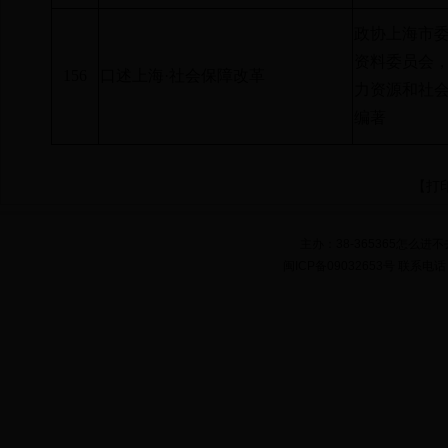
政协上海市
资料委员会
156
口述上海·社会保障改革
力资源和社
编著
【
打
主办：38-365365怎么
闽ICP备09032653号 联系电话：05