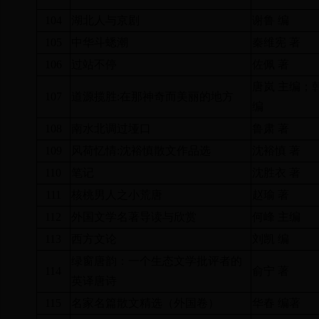
104
湖北人与京剧
谢鲁 编
105
中华斗蟋潮
秦维宪 著
106
过站不停
佐佩 著
唐岚 主编；
107
道源揽胜
:
在那神奇而美丽的地方
编
108
南水北调过垭口
鲁肃 著
109
风荷忆情
:
沈裕慎散文作品选
沈裕慎 著
110
笔记
沈胜衣 著
111
核桃男人之小荒唐
赵瑜 著
112
外国文学名著导读与欣赏
何峰 主编
113
西方文论
刘凯 编
绿窗唐韵：一个生态文学批评者的
114
俞宁 著
英译唐诗
115
名家名篇散文精选（外国卷）
华春 编著