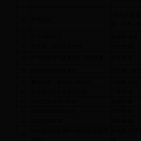
[
英
]
艾米莉·勃
54
呼啸山庄
著；石良，肖
55
不上火的活法
龚雅荷 编著
56
有关梦，请问弗洛伊德
张伊宁 编
57
中华传统节气修身文化·四时之夏
熊春锦 著
58
中国哲学与传统文化
范玉秋，田力
59
餐风饮露：像神仙一样生活
王晓巍 主编
60
生态马克思主义理论研究
万希平 著
61
当代北京地安门史话
吴雅山 著
62
什刹海与京杭大运河
尹钧科 著
63
我们怎样读书
范寿康 编
当美国式文化遇到中国式生活
(
英汉
徐克枢
,
王明
64
对照
)
著