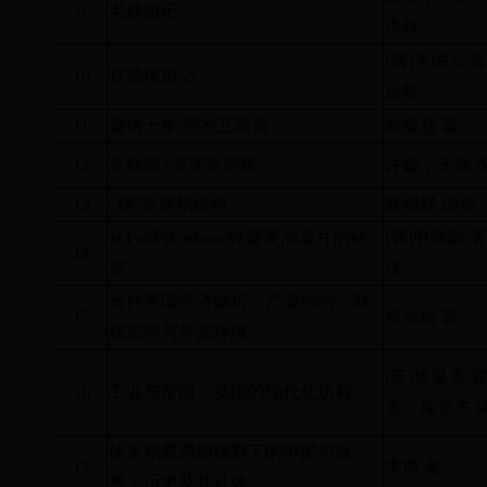
9
老残游记
点校
[
清
]
李伯元 
10
官场现形记
点校
11
通信十年
:
拥抱互联网
郝俊慧 著
12
互联网
+
管理案例集
许鑫，王欣 
13
“娣”造营销经典
夏根娣 编著
从
Fad
到
Fashion:
蜂蜜黄油薯片的秘
[
韩
]
申政勋 
14
密
译
当代英国经济解析：产业结构、财
15
侯旭鲲 著
税管理与外部环境
[
英
]
埃里克·
16
工业与帝国：英国的现代化历程
著；梅俊杰 
体系积累周期视野下的中国与世
17
李博 著
界：历史及其延续